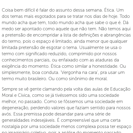
Coisa bem difícil é falar do assunto dessa semana. Ética. Um
dos temas mais esgotados para se tratar nos dias de hoje. Todo
mundo acha que tem, todo mundo acha que sabe o que é. Dá
medo ser apontado como aquele que não tem. Não temos aqui
a pretensão de encompridar a lista de definições e abrangências
do termo, pois o espaço é limitado, ainda menor que qualquer
limitada pretensão de esgotar o tema. Usualmente se usa o
termo com significado reduzido, comprimido por nossos
conhecimentos parciais, ou enfaixado com as ataduras da
exigência do momento. Ética como similar a honestidade. Ou
simplesmente, boa conduta. ‘Vergonha na cara’, pra usar um
termo muito brasileiro. Ou como sinônimo de moral.
Sempre se vê gente clamando pela volta das aulas de Educação
Moral e Cívica, como se já tivéssemos sido uma sociedade
melhor, no passado. Como se fôssemos uma sociedade em
degeneração, perdendo valores que faziam sentido para nossos
avós. Essa premissa pode desandar para uma série de
generalidades indesejáveis. É compreensível que uma certa
nostalgia por uma sociedade menos complexa possa ter espaço
no imaginário coletivo, pois a análise do momento passado