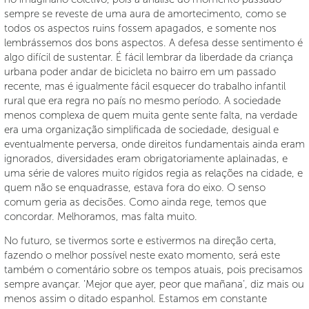
sempre se reveste de uma aura de amortecimento, como se
todos os aspectos ruins fossem apagados, e somente nos
lembrássemos dos bons aspectos. A defesa desse sentimento é
algo difícil de sustentar. É fácil lembrar da liberdade da criança
urbana poder andar de bicicleta no bairro em um passado
recente, mas é igualmente fácil esquecer do trabalho infantil
rural que era regra no país no mesmo período. A sociedade
menos complexa de quem muita gente sente falta, na verdade
era uma organização simplificada de sociedade, desigual e
eventualmente perversa, onde direitos fundamentais ainda eram
ignorados, diversidades eram obrigatoriamente aplainadas, e
uma série de valores muito rígidos regia as relações na cidade, e
quem não se enquadrasse, estava fora do eixo. O senso
comum geria as decisões. Como ainda rege, temos que
concordar. Melhoramos, mas falta muito.
No futuro, se tivermos sorte e estivermos na direção certa,
fazendo o melhor possível neste exato momento, será este
também o comentário sobre os tempos atuais, pois precisamos
sempre avançar. ‘Mejor que ayer, peor que mañana’, diz mais ou
menos assim o ditado espanhol. Estamos em constante