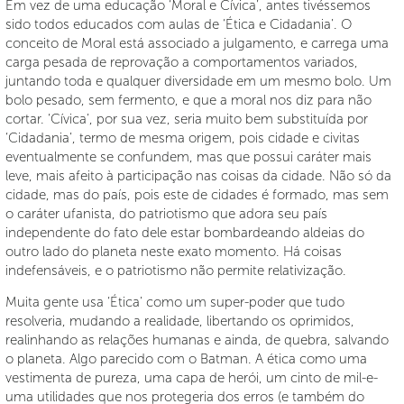
Em vez de uma educação ‘Moral e Cívica’, antes tivéssemos
sido todos educados com aulas de ‘Ética e Cidadania’. O
conceito de Moral está associado a julgamento, e carrega uma
carga pesada de reprovação a comportamentos variados,
juntando toda e qualquer diversidade em um mesmo bolo. Um
bolo pesado, sem fermento, e que a moral nos diz para não
cortar. ‘Cívica’, por sua vez, seria muito bem substituída por
‘Cidadania’, termo de mesma origem, pois cidade e civitas
eventualmente se confundem, mas que possui caráter mais
leve, mais afeito à participação nas coisas da cidade. Não só da
cidade, mas do país, pois este de cidades é formado, mas sem
o caráter ufanista, do patriotismo que adora seu país
independente do fato dele estar bombardeando aldeias do
outro lado do planeta neste exato momento. Há coisas
indefensáveis, e o patriotismo não permite relativização.
Muita gente usa ‘Ética’ como um super-poder que tudo
resolveria, mudando a realidade, libertando os oprimidos,
realinhando as relações humanas e ainda, de quebra, salvando
o planeta. Algo parecido com o Batman. A ética como uma
vestimenta de pureza, uma capa de herói, um cinto de mil-e-
uma utilidades que nos protegeria dos erros (e também do