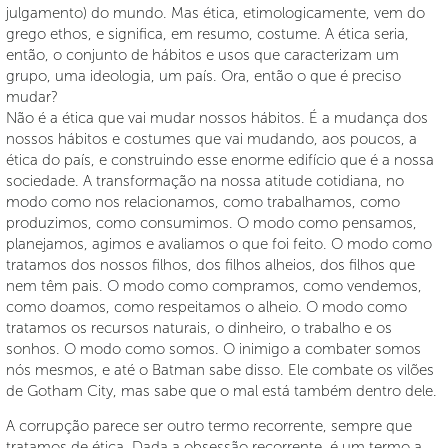
julgamento) do mundo. Mas ética, etimologicamente, vem do
grego ethos, e significa, em resumo, costume. A ética seria,
então, o conjunto de hábitos e usos que caracterizam um
grupo, uma ideologia, um país. Ora, então o que é preciso
mudar?
Não é a ética que vai mudar nossos hábitos. É a mudança dos
nossos hábitos e costumes que vai mudando, aos poucos, a
ética do país, e construindo esse enorme edifício que é a nossa
sociedade. A transformação na nossa atitude cotidiana, no
modo como nos relacionamos, como trabalhamos, como
produzimos, como consumimos. O modo como pensamos,
planejamos, agimos e avaliamos o que foi feito. O modo como
tratamos dos nossos filhos, dos filhos alheios, dos filhos que
nem têm pais. O modo como compramos, como vendemos,
como doamos, como respeitamos o alheio. O modo como
tratamos os recursos naturais, o dinheiro, o trabalho e os
sonhos. O modo como somos. O inimigo a combater somos
nós mesmos, e até o Batman sabe disso. Ele combate os vilões
de Gotham City, mas sabe que o mal está também dentro dele.
A corrupção parece ser outro termo recorrente, sempre que
tratamos de ética. Dada a obsessão recorrente, é um termo a