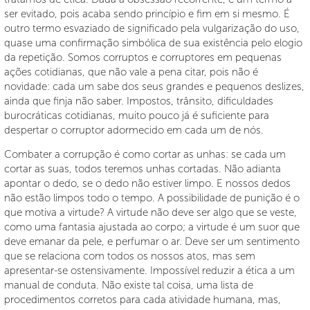
ser evitado, pois acaba sendo princípio e fim em si mesmo. É
outro termo esvaziado de significado pela vulgarização do uso,
quase uma confirmação simbólica de sua existência pelo elogio
da repetição. Somos corruptos e corruptores em pequenas
ações cotidianas, que não vale a pena citar, pois não é
novidade: cada um sabe dos seus grandes e pequenos deslizes,
ainda que finja não saber. Impostos, trânsito, dificuldades
burocráticas cotidianas, muito pouco já é suficiente para
despertar o corruptor adormecido em cada um de nós.
Combater a corrupção é como cortar as unhas: se cada um
cortar as suas, todos teremos unhas cortadas. Não adianta
apontar o dedo, se o dedo não estiver limpo. E nossos dedos
não estão limpos todo o tempo. A possibilidade de punição é o
que motiva a virtude? A virtude não deve ser algo que se veste,
como uma fantasia ajustada ao corpo; a virtude é um suor que
deve emanar da pele, e perfumar o ar. Deve ser um sentimento
que se relaciona com todos os nossos atos, mas sem
apresentar-se ostensivamente. Impossível reduzir a ética a um
manual de conduta. Não existe tal coisa, uma lista de
procedimentos corretos para cada atividade humana, mas,