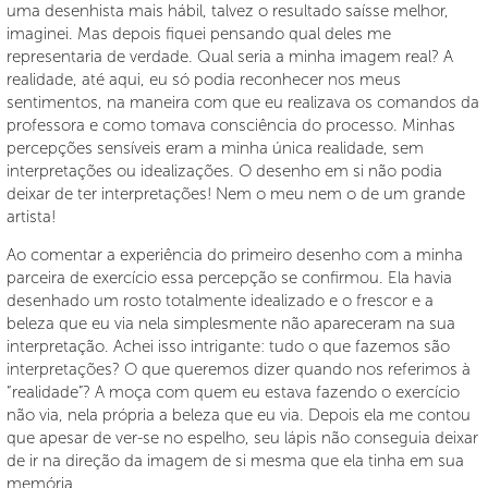
uma desenhista mais hábil, talvez o resultado saísse melhor,
imaginei. Mas depois fiquei pensando qual deles me
representaria de verdade. Qual seria a minha imagem real? A
realidade, até aqui, eu só podia reconhecer nos meus
sentimentos, na maneira com que eu realizava os comandos da
professora e como tomava consciência do processo. Minhas
percepções sensíveis eram a minha única realidade, sem
interpretações ou idealizações. O desenho em si não podia
deixar de ter interpretações! Nem o meu nem o de um grande
artista!
Ao comentar a experiência do primeiro desenho com a minha
parceira de exercício essa percepção se confirmou. Ela havia
desenhado um rosto totalmente idealizado e o frescor e a
beleza que eu via nela simplesmente não apareceram na sua
interpretação. Achei isso intrigante: tudo o que fazemos são
interpretações? O que queremos dizer quando nos referimos à
“realidade”? A moça com quem eu estava fazendo o exercício
não via, nela própria a beleza que eu via. Depois ela me contou
que apesar de ver-se no espelho, seu lápis não conseguia deixar
de ir na direção da imagem de si mesma que ela tinha em sua
memória.