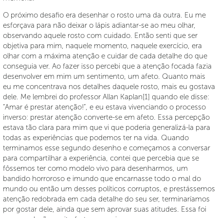
O próximo desafio era desenhar o rosto uma da outra. Eu me
esforçava para não deixar o lápis adiantar-se ao meu olhar,
observando aquele rosto com cuidado. Então senti que ser
objetiva para mim, naquele momento, naquele exercício, era
olhar com a máxima atenção e cuidar de cada detalhe do que
conseguia ver. Ao fazer isso percebi que a atenção focada fazia
desenvolver em mim um sentimento, um afeto. Quanto mais
eu me concentrava nos detalhes daquele rosto, mais eu gostava
dele. Me lembrei do professor Allan Kaplan[1] quando ele disse:
“Amar é prestar atenção!”, e eu estava vivenciando o processo
inverso: prestar atenção converte-se em afeto. Essa percepção
estava tão clara para mim que vi que poderia generalizá-la para
todas as experiências que podemos ter na vida. Quando
terminamos esse segundo desenho e começamos a conversar
para compartilhar a experiência, contei que percebia que se
fôssemos ter como modelo vivo para desenharmos, um
bandido horroroso e imundo que encarnasse todo o mal do
mundo ou então um desses políticos corruptos, e prestássemos
atenção redobrada em cada detalhe do seu ser, terminaríamos
por gostar dele, ainda que sem aprovar suas atitudes. Essa foi