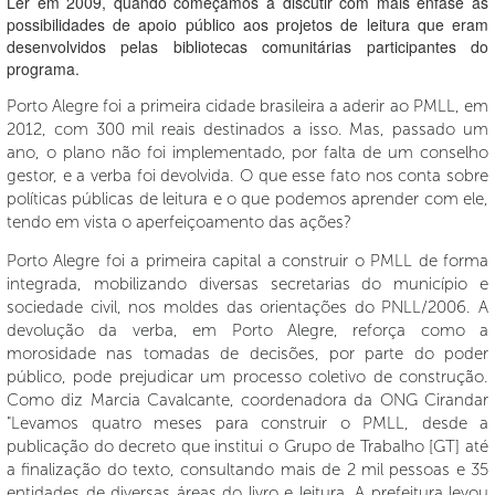
Ler em 2009, quando começamos a discutir com mais ênfase as
possibilidades de apoio público aos projetos de leitura que eram
desenvolvidos pelas bibliotecas comunitárias participantes do
programa.
Porto Alegre foi a primeira cidade brasileira a aderir ao PMLL, em
2012, com 300 mil reais destinados a isso. Mas, passado um
ano, o plano não foi implementado, por falta de um conselho
gestor, e a verba foi devolvida. O que esse fato nos conta sobre
políticas públicas de leitura e o que podemos aprender com ele,
tendo em vista o aperfeiçoamento das ações?
Porto Alegre foi a primeira capital a construir o PMLL de forma
integrada, mobilizando diversas secretarias do município e
sociedade civil, nos moldes das orientações do PNLL/2006. A
devolução da verba, em Porto Alegre, reforça como a
morosidade nas tomadas de decisões, por parte do poder
público, pode prejudicar um processo coletivo de construção.
Como diz Marcia Cavalcante, coordenadora da ONG Cirandar
"Levamos quatro meses para construir o PMLL, desde a
publicação do decreto que institui o Grupo de Trabalho [GT] até
a finalização do texto, consultando mais de 2 mil pessoas e 35
entidades de diversas áreas do livro e leitura. A prefeitura levou