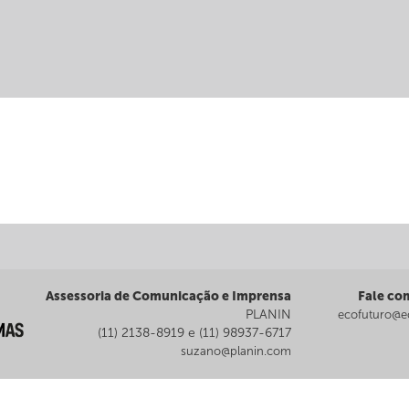
Assessoria de Comunicação e Imprensa
Fale co
PLANIN
ecofuturo@ec
(11) 2138-8919 e (11) 98937-6717
suzano@planin.com