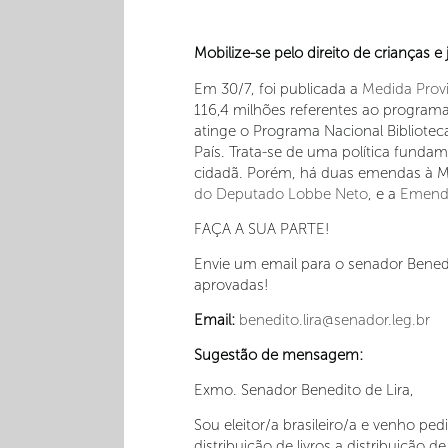
Mobilize-se pelo direito de crianças e j
Em 30/7, foi publicada a
Medida Prov
116,4 milhões referentes ao programa 
atinge o Programa Nacional Biblioteca
País. Trata-se de uma política fundam
cidadã. Porém, há duas emendas à MP
do Deputado Lobbe Neto
, e a
Emenda
FAÇA A SUA PARTE!
Envie um email para o senador Bened
aprovadas!
Email:
benedito.lira@senador.leg.br
Sugestão de mensagem:
Exmo. Senador Benedito de Lira,
Sou eleitor/a brasileiro/a e venho ped
distribuição de livros a distribuição de