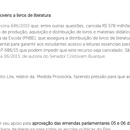
ovens a livros de literatura
isória 686/2015
que, entre outras questões, cancela R$ 578 milh
de produção, aquisição e distribuição de livros e materiais didáti
 da Escola (PNBE), que assegura a distribuição de livros de literat
ental para garantir aos estudantes acesso a leituras essenciais pa
 686/15 que podem impedir que este recurso seja cancelado. Sã
 06/2015, de autoria do Senador Cristovam Buarque.
ito Lira, relator da Medida Provisória, fazendo pressão para que
ir seu apoio pela
aprovação das emendas parlamentares 05 e 06 
 livros de literatura para todas as escolas públicas do País.