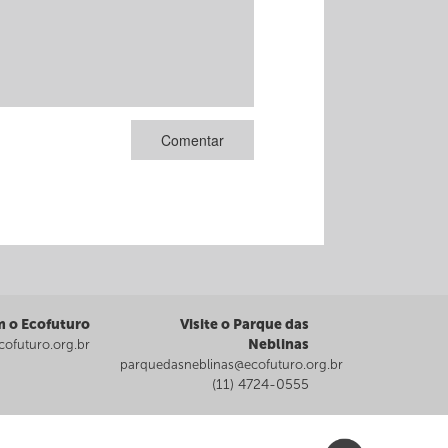
m o Ecofuturo
Visite o Parque das
Neblinas
ofuturo.org.br
parquedasneblinas@ecofuturo.org.br
(11) 4724-0555