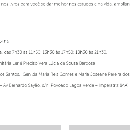
 nos livros para você se dar melhor nos estudos e na vida, ampli
2015.
ra, das 7h30 às 11h50; 13h30 às 17h50; 18h30 às 21h30.
itária Ler é Preciso Vera Lúcia de Sousa Barbosa
 dos Santos, Genilda Maria Reis Gomes e Maria Joseane Pereira dos
– Av Bernardo Sayão, s/n, Povoado Lagoa Verde – Imperatriz (MA)