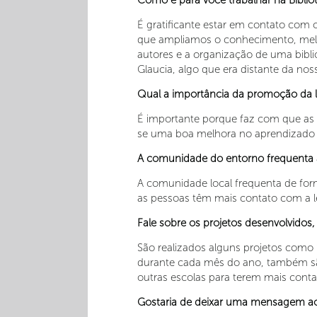
Como é para você trabalhar na Bibli
É gratificante estar em contato com 
que ampliamos o conhecimento, melh
autores e a organização de uma bibli
Glaucia, algo que era distante da no
Qual a importância da promoção da le
É importante porque faz com que as c
se uma boa melhora no aprendizado d
A comunidade do entorno frequenta a
A comunidade local frequenta de for
as pessoas têm mais contato com a le
Fale sobre os projetos desenvolvidos, 
São realizados alguns projetos como “
durante cada mês do ano, também são
outras escolas para terem mais cont
Gostaria de deixar uma mensagem aos