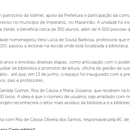
patrocínio da Valmet, apoio da Prefeitura e participação da comun
Preciso no município de Imperatriz, no Maranhão. A unidade foi in
a Verde, e beneficia cerca de 350 alunos, além de 4.000 pessoas
dade homenageou Vera Lúcia de Sousa Barbosa, professora que in
10, passou a lecionar na escola onde está localizada a bibliotec
 anos e envolveu diversas etapas, como articulação com o poder pú
xiliar de biblioteca e promotor de leitura, oficina de gestão de su
liário… até que, em 13 de junho, o espaço foi inaugurado com a p
nos, pais e professores.
enilda Gomes, Rita de Cássia e Maria Joseana, que recebem na bi
 livros. A ideia é que o número de usuários seja ampliado com no
ojeto reconhecerá o leitor mais assíduo da biblioteca e a bibliotec
a com Rita de Cássia Oliveira dos Santos, responsável pela BC de