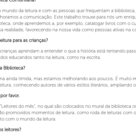
oteca Comunitária?
o mundo da leitura e com as pessoas que frequentam a biblioteca,
oramos a comunicação. Este trabalho trouxe para nós um enrique
oteca, onde aprendemos a, por exemplo, catalogar livros com o cu
ssa realidade, favorecendo na nossa vida como pessoas ativas na 
itura para as crianças?
rianças aprendam a entender o que a história está tentando passa
os educandos tanto na leitura, como na escrita.
 Biblioteca?
ma ainda tímida, mas estamos melhorando aos poucos. É muito im
itura, conhecendo autores de vários estilos literários, ampliando
por favor.
Leitores do mês”, no qual são colocados no mural da biblioteca os 
 promovidos momentos de leitura, como roda de leituras com os 
ato com o mundo da leitura.
 leitores?