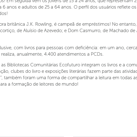
anos! Em seguida vêm os jovens de 15 a 24 anos, que representam 
 6 anos e adultos de 25 a 64 anos. O perfil dos usuários reflete o
dos!
critora britânica J.K. Rowling, é campeã de empréstimos! No entanto
 cortiço, de Aluísio de Azevedo; e Dom Casmurro, de Machado de As
lusive, com livros para pessoas com deficiência: em um ano, cerc
e realiza, anualmente, 4.400 atendimentos a PCDs.
s Bibliotecas Comunitárias Ecofuturo integram os livros e a com
ção, clubes do livro e exposições literárias fazem parte das ativid
ca”, também foram uma forma de compartilhar a leitura em todas as 
para a formação de leitores de mundo!