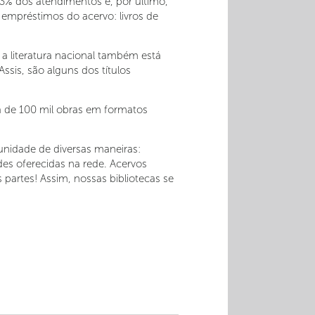
23% dos atendimentos e, por último,
s empréstimos do acervo: livros de
, a literatura nacional também está
sis, são alguns dos títulos
a de 100 mil obras em formatos
unidade de diversas maneiras:
ades oferecidas na rede. Acervos
partes! Assim, nossas bibliotecas se