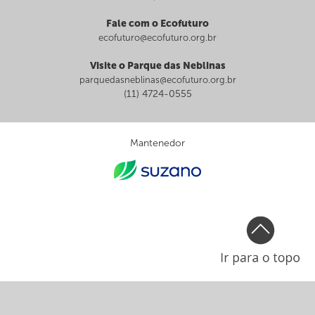
Fale com o Ecofuturo
ecofuturo@ecofuturo.org.br
Visite o Parque das Neblinas
parquedasneblinas@ecofuturo.org.br
(11) 4724-0555
Mantenedor