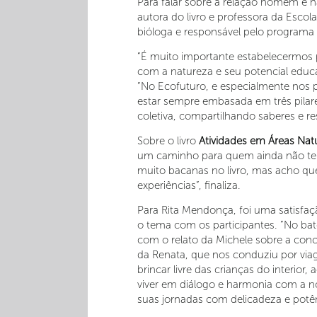
Para falar sobre a relação homem e 
autora do livro e professora da Escol
bióloga e responsável pelo programa
“É muito importante estabelecermos pa
com a natureza e seu potencial educa
“No Ecofuturo, e especialmente nos 
estar sempre embasada em três pilare
coletiva, compartilhando saberes e re
Sobre o livro
Atividades em Áreas Nat
um caminho para quem ainda não tem 
muito bacanas no livro, mas acho que
experiências”, finaliza.
Para Rita Mendonça, foi uma satisfa
o tema com os participantes. “No b
com o relato da Michele sobre a con
da Renata, que nos conduziu por viag
brincar livre das crianças do interio
viver em diálogo e harmonia com a no
suas jornadas com delicadeza e potên