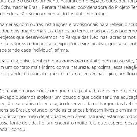
natureza e o uso do ambiente natural como espaço educador, foi
a Schumacher Brasil, Renata Meirelles, coordenadora do Projeto Terr
 de Educação Socioambiental do Instituto Ecofuturo.
rcerias com outras instituições e profissionais para refletir, disc
dor, pois quanto mais luz damos ao tema, mais pessoas podemos at
projetos que desenvolvemos no Parque das Neblinas, acreditamos 
s: a natureza educadora; a experiência significativa, que faça sen
speitando cada indivíduo”, afirma.
urais
, disponível também para
download
gratuito nem
nosso site
,
um contato mais íntimo com a natureza, aproximar essa relação.
 o grande diferencial é que existe uma sequência lógica, um fluxo
ção reunir organizações com quem ela já atua há anos em prol d
ate-papo pudemos explorar um pouco o que pode ser uma educaçã
cepção e a prática de educação desenvolvida no Parque das Nebli
ens ao Brasil profundo, onde as crianças brincam livres e em ínt
r, ao brincar por meio de atividades em áreas naturais, estamos tod
ssa fonte de vida. Foi um encontro muito feliz que, espero, possa
cia”, conclui.