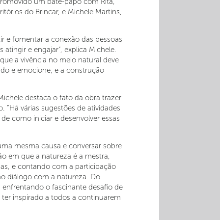
 promovido um bate-papo com Rita,
itórios do Brincar, e Michele Martins,
utir e fomentar a conexão das pessoas
ingir e engajar”, explica Michele.
que a vivência no meio natural deve
tido e emocione; e a construção
 Michele destaca o fato da obra trazer
 “Há várias sugestões de atividades
 de como iniciar e desenvolver essas
e uma mesma causa e conversar sobre
o em que a natureza é a mestra,
nas, e contando com a participação
imo diálogo com a natureza. Do
os enfrentando o fascinante desafio de
 ter inspirado a todos a continuarem