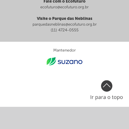
Fale com o Ecofuturo
ecofuturo@ecofuturo.org.br
Visite o Parque das Neblinas
parquedasneblinas@ecofuturo.org.br
(11) 4724-0555
Mantenedor