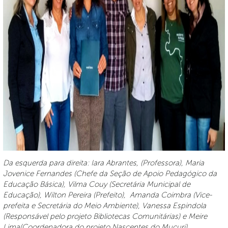
Da esquerda para direita: Iara Abrantes, (Professora), Maria
Jovenice Fernandes (Chefe da Seção de Apoio Pedagógico da
Educação Básica), Vilma Couy (Secretária Municipal de
Educação), Wilton Pereira (Prefeito), Amanda Coimbra (Vice-
prefeita e Secretária do Meio Ambiente), Vanessa Espindola
(Responsável pelo projeto Bibliotecas Comunitárias) e Meire
Lima(Coordenadora do projeto Nascentes do Mucuri).