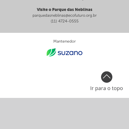
Visite o Parque das Neblinas
parquedasneblinas@ecofuturo.org.br
(11) 4724-0555
Mantenedor