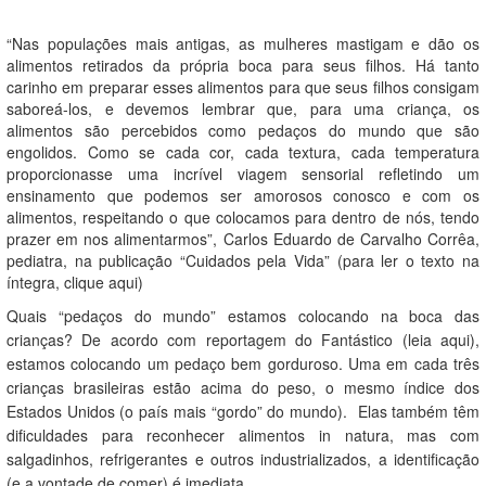
“Nas populações mais antigas, as mulheres mastigam e dão os
alimentos retirados da própria boca para seus filhos. Há tanto
carinho em preparar esses alimentos para que seus filhos consigam
saboreá-los, e devemos lembrar que, para uma criança, os
alimentos são percebidos como pedaços do mundo que são
engolidos. Como se cada cor, cada textura, cada temperatura
proporcionasse uma incrível viagem sensorial refletindo um
ensinamento que podemos ser amorosos conosco e com os
alimentos, respeitando o que colocamos para dentro de nós, tendo
prazer em nos alimentarmos”, Carlos Eduardo de Carvalho Corrêa,
pediatra, na publicação “Cuidados pela Vida” (para ler o texto na
íntegra,
clique aqui
)
Quais “pedaços do mundo” estamos colocando na boca das
crianças? De acordo com reportagem do Fantástico (
leia aqui
),
estamos colocando um pedaço bem gorduroso. Uma em cada três
crianças brasileiras estão acima do peso, o mesmo índice dos
Estados Unidos (o país mais “gordo” do mundo).
Elas também têm
dificuldades para reconhecer alimentos
in natura
, mas com
salgadinhos, refrigerantes e outros industrializados, a identificação
(e a vontade de comer) é imediata.