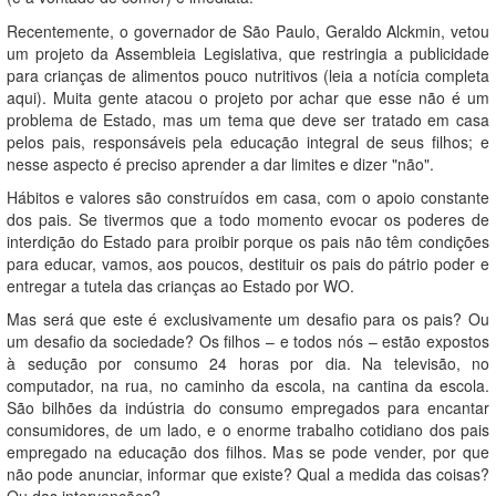
Recentemente, o governador de São Paulo, Geraldo Alckmin, vetou
um projeto da Assembleia Legislativa, que restringia a publicidade
para crianças de alimentos pouco nutritivos (leia a notícia completa
aqui
). Muita gente atacou o projeto por achar que esse não é um
problema de Estado, mas um tema que deve ser tratado em casa
pelos pais, responsáveis pela educação integral de seus filhos; e
nesse aspecto é preciso aprender a dar limites e dizer "não".
Hábitos e valores são construídos em casa, com o apoio constante
dos pais. Se tivermos que a todo momento evocar os poderes de
interdição do Estado para proibir porque os pais não têm condições
para educar, vamos, aos poucos, destituir os pais do pátrio poder e
entregar a tutela das crianças ao Estado por WO.
Mas será que este é exclusivamente um desafio para os pais? Ou
um desafio da sociedade? Os filhos – e todos nós – estão expostos
à sedução por consumo 24 horas por dia. Na televisão, no
computador, na rua, no caminho da escola, na cantina da escola.
São bilhões da indústria do consumo empregados para encantar
consumidores, de um lado, e o enorme trabalho cotidiano dos pais
empregado na educação dos filhos. Mas se pode vender, por que
não pode anunciar, informar que existe? Qual a medida das coisas?